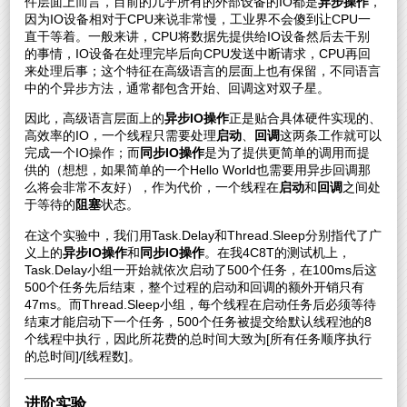
件层面上而言，目前的几乎所有的外部设备的IO都是
异步操作
，
因为IO设备相对于CPU来说非常慢，工业界不会傻到让CPU一
直干等着。一般来讲，CPU将数据先提供给IO设备然后去干别
的事情，IO设备在处理完毕后向CPU发送中断请求，CPU再回
来处理后事；这个特征在高级语言的层面上也有保留，不同语言
中的个异步方法，通常都包含开始、回调这对双子星。
因此，高级语言层面上的
异步IO操作
正是贴合具体硬件实现的、
高效率的IO，一个线程只需要处理
启动
、
回调
这两条工作就可以
完成一个IO操作；而
同步IO操作
是为了提供更简单的调用而提
供的（想想，如果简单的一个Hello World也需要用异步回调那
么将会非常不友好），作为代价，一个线程在
启动
和
回调
之间处
于等待的
阻塞
状态。
在这个实验中，我们用Task.Delay和Thread.Sleep分别指代了广
义上的
异步IO操作
和
同步IO操作
。在我4C8T的测试机上，
Task.Delay小组一开始就依次启动了500个任务，在100ms后这
500个任务先后结束，整个过程的启动和回调的额外开销只有
47ms。而Thread.Sleep小组，每个线程在启动任务后必须等待
结束才能启动下一个任务，500个任务被提交给默认线程池的8
个线程中执行，因此所花费的总时间大致为[所有任务顺序执行
的总时间]/[线程数]。
进阶实验