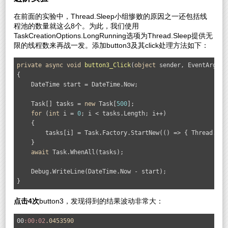
在前面的实验中，Thread.Sleep小组惨败的原因之一还包括线
程池的数量就这么8个。为此，我们使用
TaskCreationOptions.LongRunning选项为Thread.Sleep提供无
限的线程数来再战一发。添加button3及其click处理方法如下：
private
async
void
button3_Click
(
object
 sender, EventArgs e)
{

    DateTime start = DateTime.Now;

    Task[] tasks = 
new
 Task[
500
];

for
 (
int
 i = 
0
; i < tasks.Length; i++)

    {

        tasks[i] = Task.Factory.StartNew(() => { Thread.Sle
    }

await
 Task.WhenAll(tasks);

    Debug.WriteLine(DateTime.Now - start);

}
点击4次
button3，发现得到的结果波动非常大：
00
:00
:02
.0453590