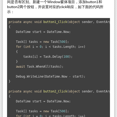
间是否有区别。新建一个Window窗体项目，添加button1和
button2两个按钮，并设置对应的click响应，如下面的代码所
示：
private
async
void
button1_Click
(
object
 sender, EventArgs e)
{

    DateTime start = DateTime.Now;

    Task[] tasks = 
new
 Task[
500
];

for
 (
int
 i = 
0
; i < tasks.Length; i++)

    {

        tasks[i] = Task.Delay(
100
);

    }

await
 Task.WhenAll(tasks);

    Debug.WriteLine(DateTime.Now - start);

}

private
async
void
button2_Click
(
object
 sender, EventArgs e)
{

    DateTime start = DateTime.Now;

    Task[] tasks = 
new
 Task[
500
];

for
 (
int
 i = 
0
; i < tasks.Length; i++)
