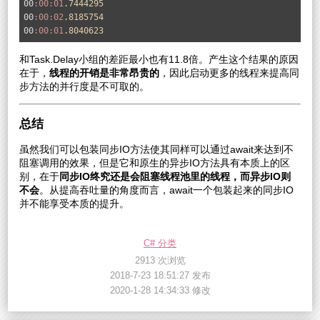
00
:00
:01
.7444295
00
:00
:02
.8185754
00
:00
:01
.8040623
和Task.Delay小组的差距最小也有11.8倍。产生这个结果的原因
在于，
线程的开销是非常昂贵的
，因此启动更多的线程来提高同
步方法的并行度是不可取的。
总结
虽然我们可以包装同步IO方法使其同样可以通过await来达到不
阻塞调用的效果，但是它和原生的异步IO方法具有本质上的区
别，在于
同步IO
终究还是会阻塞线程池里的线程，而异步IO
则
不会
。从提高吞吐量的角度而言，await一个包装起来的同步IO
并不能享受本质的提升。
C# 分类
2913 次浏览
2018-7-23 18:51:27 发布
2020-1-28 14:34:33 修改