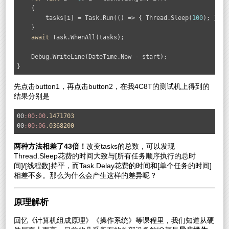
    {

        tasks[i] = Task.Run(() => { Thread.Sleep(
100
); });

    }

await
 Task.WhenAll(tasks);

    Debug.WriteLine(DateTime.Now - start);

}
先点击button1，再点击button2，在我4C8T的测试机上得到的
结果分别是
00
:00
:00
.1471703
00
:00
:06
.0368200
两种方法相差了43倍！
改变tasks的总数，可以发现
Thread.Sleep花费的时间大致与[所有任务顺序执行的总时
间]/[线程数]持平，而Task.Delay花费的时间和[单个任务的时间]
相差不多。那么为什么会产生这样的差异呢？
原理解析
回忆《计算机组成原理》《操作系统》等课程里，我们知道从硬